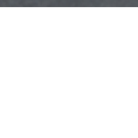
Weg
iensten naar U toe.
n motoronderdelen;
aratie en vervanging van het
d; Velgenreparatie;
 onderdelen vervanging;