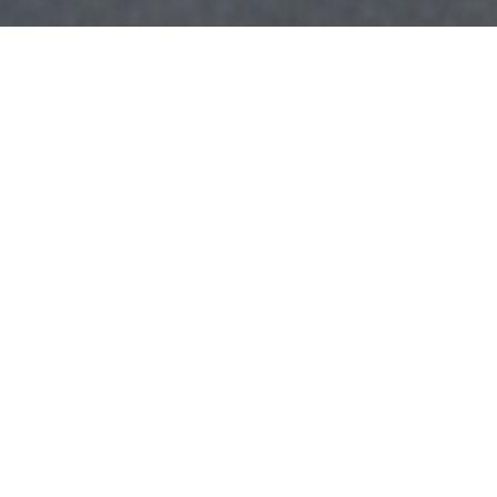
Samen Op De 
Met Ford Trucks komen de volgende d
Periodiek onderhoud; Vervanging va
Reparatie van de versnellingsbak; Rep
elektronisch circuit; Bandenonderhou
Elektronische diagnose; Mechanische