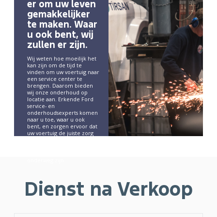
er om uw leven
gemakkelijker
te maken. Waar
u ook bent, wij
zullen er zijn.
Wij weten hoe moeilijk het
kan zijn om de tijd te
vinden om uw voertuig naar
een service center te
brengen. Daarom bieden
wij onze onderhoud op
locatie aan. Erkende Ford
service- en
onderhoudsexperts komen
naar u toe, waar u ook
bent, en zorgen ervoor dat
uw voertuig de juiste zorg
krijgt. Deze service is vooral
handig voor vloten,
aangezien die altijd
onderweg zijn.
Dienst na Verkoop